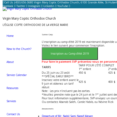
Call Us :
(450) 656-3680 Virgin Mary Coptic Orthodox Church, 6100 Grande Allée, St-Hubert
Facebook
Twitter
Instagram
Linkedin
YouTube
Virgin Mary Coptic Orthodox Church
L'ÉGLISE COPTE ORTHODOXE DE LA VIERGE MARIE
Summer Camp
Home
L’inscription au camp d’été 2019 est maintenant disponible 
Visitez le lien suivant pour commencer l’inscription.
New to the Church?
Inscription au Camp d’été 2019
Pour faire le paiement SVP présentez-vous en personne
About
TARIF POUR L’ÉTÉ COMPLET
TARIFS
er
e
1
enfant
2
enfa
Du 25 juin au 23 août
450 $
425 $
Service Calendar
**SPÉCIAL EARLY BIRD**
Inscrivez votre enfant avant le
425 $
400 $
9 juin et obtenez un tarif
réduit
Resources
Note : Les prix n’incluent pas les sorties.
er
*Veuillez prendre note que le 24 juin et le 1
juillet sont de
Pour tout information supplémentaire, SVP envoyez un cour
Services
Ou contactez Abanob Saleh, Carole Habib, ou Nevine Rizk
Announcements
Contact Us
Departure of Mr. Nabil Sami Nassif Alexan