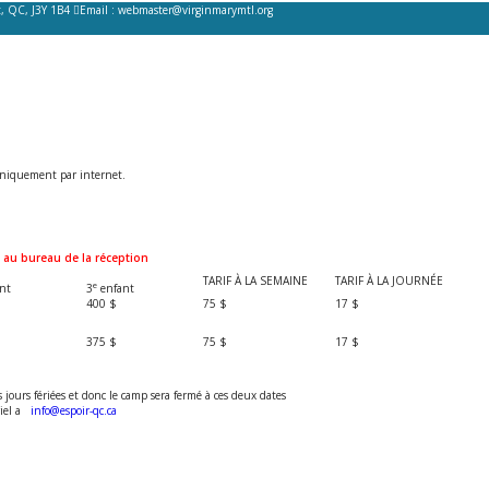
, QC, J3Y 1B4
Email :
webmaster@virginmarymtl.org
uniquement par internet.
 au bureau de la réception
TARIF À LA SEMAINE
TARIF À LA JOURNÉE
e
nt
3
enfant
400 $
75 $
17 $
375 $
75 $
17 $
s jours fériées et donc le camp sera fermé à ces deux dates
riel a
info@espoir-qc.ca